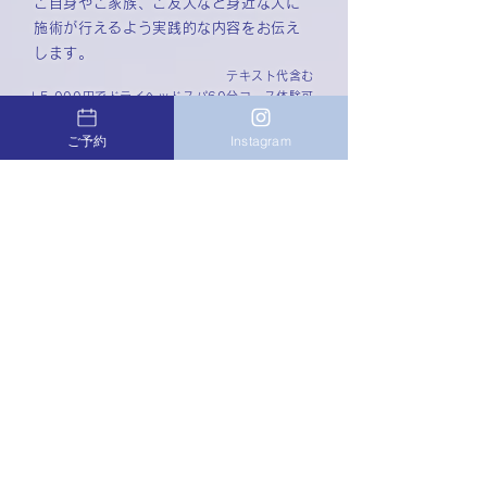
ご自身やご家族、ご友人など身近な人に
施術が行えるよう実践的な内容をお伝え
します。
テキスト代含む
＋5,000円でドライヘッドスパ60分コース体験可
20,000
円〜
ご予約
Instagram
【ドライヘッドスパとは】
ドライヘッドスパは一言で言うと頭のマッ
サージです。髪を濡らすことなく手で頭皮
全体をほぐしていくマッサージなので、髪
を乾かしたり着替えたりする必要もなく、
手軽に行うことができます。
【ドライヘッドスパの効果】
・全身の血流が良くなり、むくみや冷え、
コリに効果的です。
・血流が良くなることで頭皮・髪に栄養が
行き届きやすくなります。