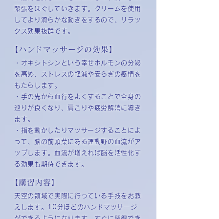
緊張をほぐしていきます。クリームを使用
してより滑らかな動きをするので、リラッ
クス効果抜群です。
【ハンドマッサージの効果】
・オキシトシンという幸せホルモンの分泌
を高め、ストレスの軽減や安らぎの感情を
もたらします。
・手の先から血行をよくすることで全身の
巡りが良くなり、肩こりや疲労解消に導き
ます。
・指を動かしたりマッサージすることによ
って、脳の前頭葉にある運動野の血流がア
ップします。血流が増えれば脳を活性化す
る効果も期待できます。
【講習内容】
天空の領域で実際に行っている手技をお教
えします。10分ほどのハンドマッサージ
ができるようになります。すぐに習得でき